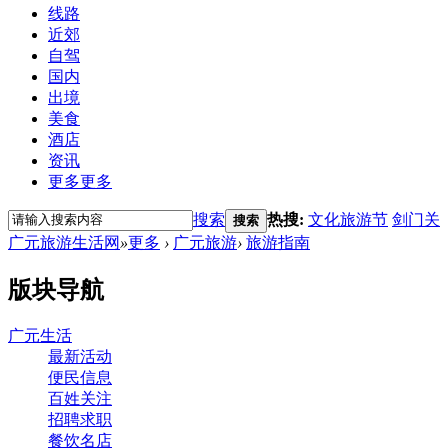
线路
近郊
自驾
国内
出境
美食
酒店
资讯
更多
更多
搜索
热搜:
文化旅游节
剑门关
搜索
广元旅游生活网
»
更多
›
广元旅游
›
旅游指南
版块导航
广元生活
最新活动
便民信息
百姓关注
招聘求职
餐饮名店