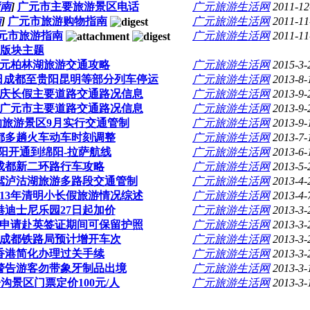
南
]
广元市主要旅游景区电话
广元旅游生活网
2011-12
南
]
广元市旅游购物指南
广元旅游生活网
2011-11
元市旅游指南
广元旅游生活网
2011-11
版块主题
元柏林湖旅游交通攻略
广元旅游生活网
2015-3-
19日成都至贵阳昆明等部分列车停运
广元旅游生活网
2013-8-
庆长假主要道路交通路况信息
广元旅游生活网
2013-9-
广元市主要道路交通路况信息
广元旅游生活网
2013-9-
沟旅游景区9月实行交通管制
广元旅游生活网
2013-9-
都多趟火车动车时刻调整
广元旅游生活网
2013-7-
阳开通到绵阳-拉萨航线
广元旅游生活网
2013-6-
成都新二环路行车攻略
广元旅游生活网
2013-5-
驾泸沽湖旅游多路段交通管制
广元旅游生活网
2013-4-
013年清明小长假旅游情况综述
广元旅游生活网
2013-4-
港迪士尼乐园27日起加价
广元旅游生活网
2013-3-
申请赴英签证期间可保留护照
广元旅游生活网
2013-3-
成都铁路局预计增开车次
广元旅游生活网
2013-3-
香港简化办理过关手续
广元旅游生活网
2013-3-
警告游客勿带象牙制品出境
广元旅游生活网
2013-3-
沟景区门票定价100元/人
广元旅游生活网
2013-3-