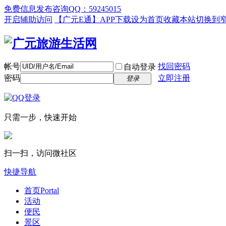
免费信息发布咨询QQ：59245015
开启辅助访问
【广元E通】APP下载
设为首页
收藏本站
切换到
帐号
找回密码
自动登录
密码
立即注册
登录
只需一步，快速开始
扫一扫，访问微社区
快捷导航
首页
Portal
活动
便民
景区