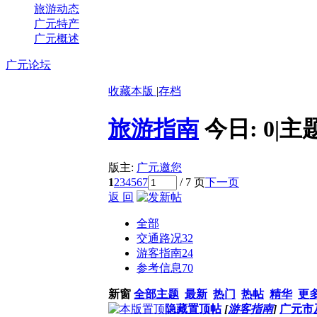
旅游动态
广元特产
广元概述
广元论坛
收藏本版
|
存档
旅游指南
今日:
0
|
主
版主:
广元邀您
1
2
3
4
5
6
7
/ 7 页
下一页
返 回
全部
交通路况
32
游客指南
24
参考信息
70
新窗
全部主题
最新
热门
热帖
精华
更
隐藏置顶帖
[
游客指南
]
广元市