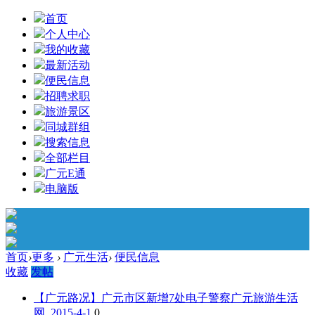
首页
个人中心
我的收藏
最新活动
便民信息
招聘求职
旅游景区
同城群组
搜索信息
全部栏目
广元E通
电脑版
首页
›
更多
›
广元生活
›
便民信息
收藏
发帖
【广元路况】广元市区新增7处电子警察
广元旅游生活
网 2015-4-1
0