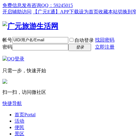
免费信息发布咨询QQ：59245015
开启辅助访问
【广元E通】APP下载
设为首页
收藏本站
切换到
帐号
找回密码
自动登录
密码
立即注册
登录
只需一步，快速开始
扫一扫，访问微社区
快捷导航
首页
Portal
活动
便民
景区