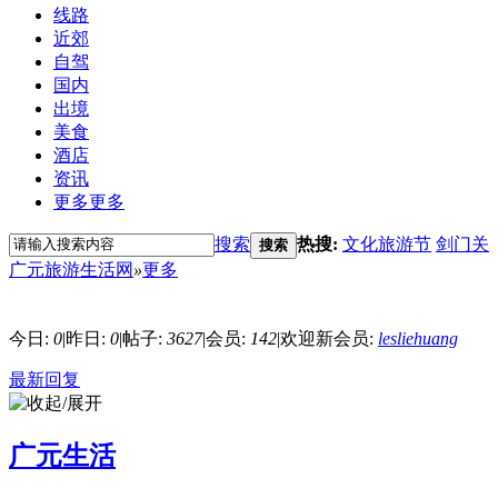
线路
近郊
自驾
国内
出境
美食
酒店
资讯
更多
更多
搜索
热搜:
文化旅游节
剑门关
搜索
广元旅游生活网
»
更多
今日:
0
|
昨日:
0
|
帖子:
3627
|
会员:
142
|
欢迎新会员:
lesliehuang
最新回复
广元生活