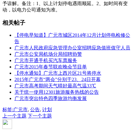
予谅解。备注：1、以上计划停电遇雨顺延。2、如时间有变
动，以电力公司通知为准。
相关帖子
【停电早知道】广元市城区2014年12月计划停电检修公
告
广元市人民政府应急管理办公室招聘应急值班值守人员
广元市公安局机场分局招聘协警
广元市开通手机买汽车票服务
广元市2015年春节联欢晚会节目单
【停水通知】广元市上西片区21号将停水
2015年广元市“两会”分别于23、24日开幕
广元市高考期间天气晴好最高气温33℃
关于统一使用12301旅游服务热线的公告
广元市突出特色四季旅游均衡发展
标签:
广元市
,
公告
,
计划
上一个主题
下一个主题